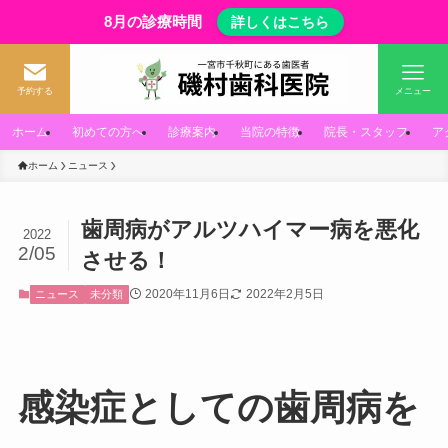
8月の診療時間
詳しくはこちら
予約する
メニュー
ホーム
初めての方へ
診療案内
当院の特徴
院長・スタッフ
ア
ホーム
ニュース
歯周病がアルツハイマー病を悪化
2022
2/05
させる！
2020年11月6日
2022年2月5日
ニュース
未分類
感染症としての歯周病を