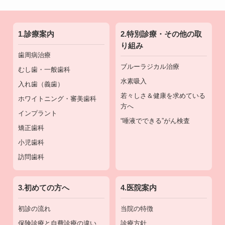
1.診療案内
2.特別診療・その他の取
り組み
歯周病治療
ブルーラジカル治療
むし歯・一般歯科
水素吸入
入れ歯（義歯）
若々しさ＆健康を求めている
ホワイトニング・審美歯科
方へ
インプラント
“唾液でできる”がん検査
矯正歯科
小児歯科
訪問歯科
3.初めての方へ
4.医院案内
初診の流れ
当院の特徴
保険診療と自費診療の違い
診療方針