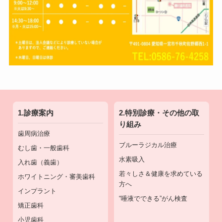
1.診療案内
2.特別診療・その他の取
り組み
歯周病治療
ブルーラジカル治療
むし歯・一般歯科
水素吸入
入れ歯（義歯）
若々しさ＆健康を求めている
ホワイトニング・審美歯科
方へ
インプラント
“唾液でできる”がん検査
矯正歯科
小児歯科