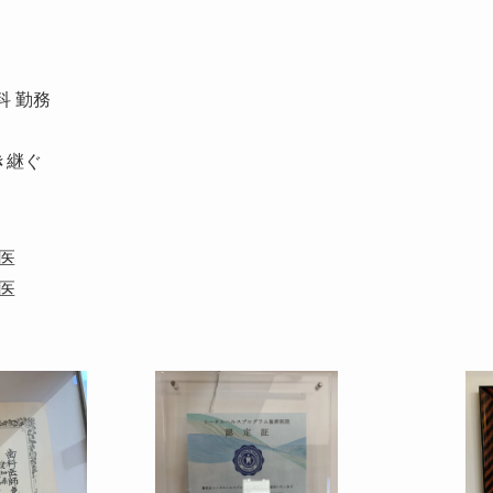
科 勤務
き継ぐ
医
医