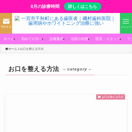
8月の診療時間
詳しくはこちら
予約する
メニュー
ホーム
初めての方へ
診療案内
当院の特徴
院長・スタッフ
ア
ホーム
お口を整える方法
お口を整える方法
– category –
お口を整える方法