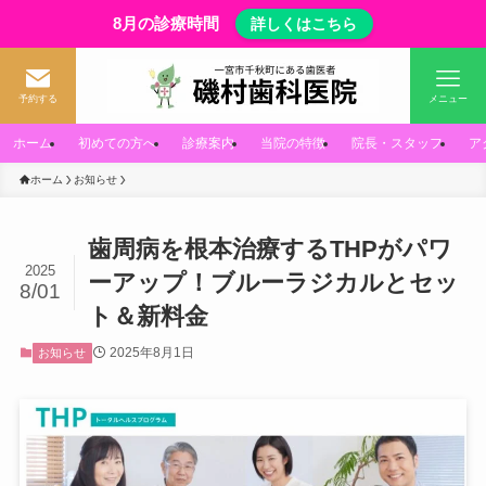
8月の診療時間
詳しくはこちら
予約する
メニュー
ホーム
初めての方へ
診療案内
当院の特徴
院長・スタッフ
ア
ホーム
お知らせ
歯周病を根本治療するTHPがパワ
2025
ーアップ！ブルーラジカルとセッ
8/01
ト＆新料金
2025年8月1日
お知らせ