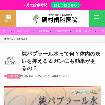
8月の診療時間
詳しくはこちら
予約する
メニュー
ホーム
初めての方へ
診療案内
当院の特徴
院長・スタッフ
ア
ホーム
健康知識
純パプラール水って何？体内の炎
2024
症を抑える＆ガンにも効果があ
12/20
るの？
2024年12月5日
2024年12月20日
健康知識